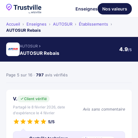
Enseignes
Nos valeurs
Accueil
›
Enseignes
›
AUTOSUR
›
Établissements
›
AUTOSUR Rebais
AUTOSUR
4.9
/5
AUTOSUR Rebais
Page 5 sur 16 ·
797
avis vérifiés
V.
Client vérifié
Partagé le 8 février 2026, date
Avis sans commentaire
d'expérience le 4 février
5/5