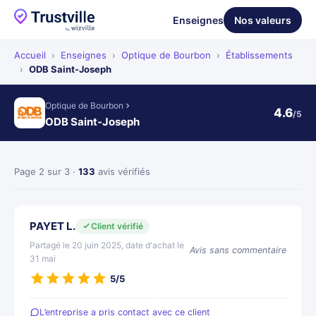
Enseignes
Nos valeurs
Accueil
›
Enseignes
›
Optique de Bourbon
›
Établissements
›
ODB Saint-Joseph
Optique de Bourbon
4.6
/5
ODB Saint-Joseph
Page 2 sur 3 ·
133
avis vérifiés
PAYET L.
Client vérifié
Partagé le 20 juin 2025, date d'achat le
Avis sans commentaire
31 mai
5/5
L’entreprise a pris contact avec ce client