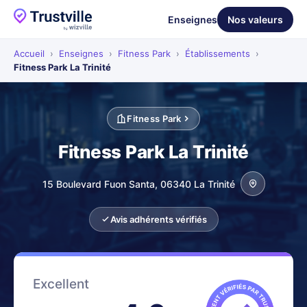
Enseignes
Nos valeurs
Accueil
›
Enseignes
›
Fitness Park
›
Établissements
›
Fitness Park La Trinité
Fitness Park
Fitness Park La Trinité
15 Boulevard Fuon Santa, 06340 La Trinité
Avis adhérents vérifiés
Excellent