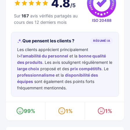
4.8
/5
Sur
167
avis vérifiés partagés au
ISO 20488
cours des 12 derniers mois
Que pensent les clients ?
RÉSUMÉ IA
Les clients apprécient principalement
l>
l'amabilité du personnel
et la
bonne qualité
des produits
. Les avis soulignent régulièrement le
large choix
proposé et des
prix compétitifs
. Le
professionnalisme
et la
disponibilité des
équipes
sont également des points forts
fréquemment mentionnés.
99%
1%
1%