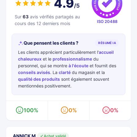
4.9
/5
Sur
63
avis vérifiés partagés au
ISO 20488
cours des 12 derniers mois
Que pensent les clients ?
RÉSUMÉ IA
Les clients apprécient particulièrement l'
accueil
chaleureux
et le
professionnalisme
du
personnel, qui se montre
à l'écoute
et fournit des
conseils avisés
. La
clarté
du magasin et la
qualité des produits
sont également souvent
mentionnées positivement.
100%
0%
0%
ANNICK M.
Achat validé