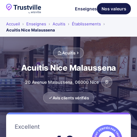
Enseignes
Nos valeurs
Accueil
›
Enseignes
›
Acuitis
›
Établissements
›
Acuitis Nice Malaussena
Acuitis
Acuitis Nice Malaussena
20 Avenue Malaussena, 06000 Nice
Avis clients vérifiés
Excellent