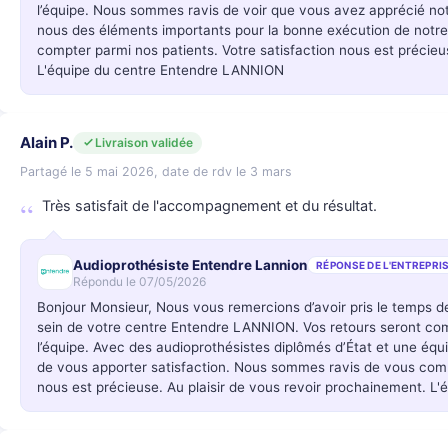
l’équipe. Nous sommes ravis de voir que vous avez apprécié notr
nous des éléments importants pour la bonne exécution de not
compter parmi nos patients. Votre satisfaction nous est précieu
L'équipe du centre Entendre LANNION
Alain P.
Livraison validée
Partagé le 5 mai 2026, date de rdv le 3 mars
Très satisfait de l'accompagnement et du résultat.
Audioprothésiste Entendre Lannion
RÉPONSE DE L'ENTREPRI
Répondu le 07/05/2026
Bonjour Monsieur, Nous vous remercions d’avoir pris le temps 
sein de votre centre Entendre LANNION. Vos retours seront c
l’équipe. Avec des audioprothésistes diplômés d’État et une éq
de vous apporter satisfaction. Nous sommes ravis de vous compt
nous est précieuse. Au plaisir de vous revoir prochainement. 