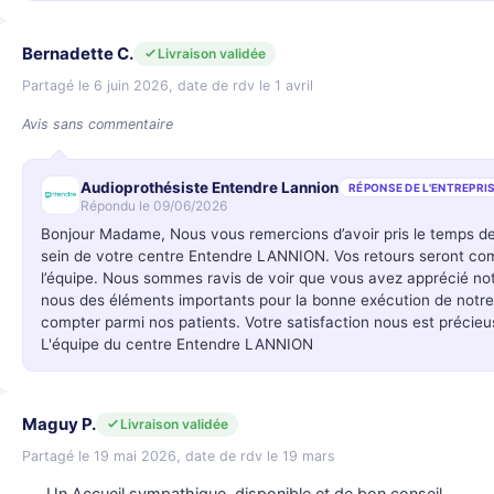
Bernadette C.
Livraison validée
Partagé le 6 juin 2026, date de rdv le 1 avril
Avis sans commentaire
Audioprothésiste Entendre Lannion
RÉPONSE DE L'ENTREPRI
Répondu le 09/06/2026
Bonjour Madame, Nous vous remercions d’avoir pris le temps d
sein de votre centre Entendre LANNION. Vos retours seront c
l’équipe. Nous sommes ravis de voir que vous avez apprécié notr
nous des éléments importants pour la bonne exécution de not
compter parmi nos patients. Votre satisfaction nous est précieu
L'équipe du centre Entendre LANNION
Maguy P.
Livraison validée
Partagé le 19 mai 2026, date de rdv le 19 mars