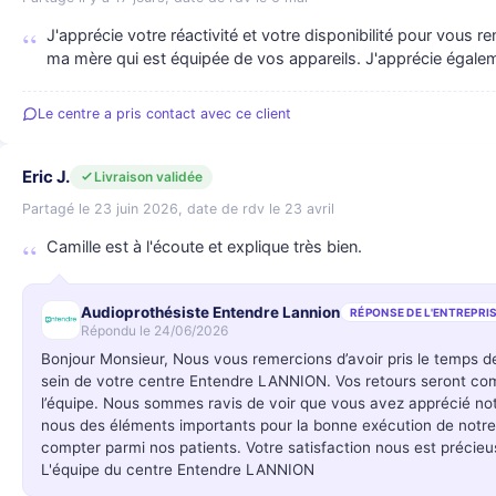
J'apprécie votre réactivité et votre disponibilité pour vous r
ma mère qui est équipée de vos appareils. J'apprécie égalem
Le centre a pris contact avec ce client
Eric J.
Livraison validée
Partagé le 23 juin 2026, date de rdv le 23 avril
Camille est à l'écoute et explique très bien.
Audioprothésiste Entendre Lannion
RÉPONSE DE L'ENTREPRI
Répondu le 24/06/2026
Bonjour Monsieur, Nous vous remercions d’avoir pris le temps 
sein de votre centre Entendre LANNION. Vos retours seront c
l’équipe. Nous sommes ravis de voir que vous avez apprécié notr
nous des éléments importants pour la bonne exécution de not
compter parmi nos patients. Votre satisfaction nous est précieu
L'équipe du centre Entendre LANNION