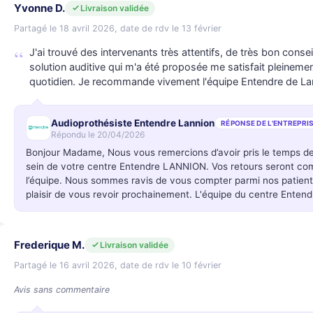
Yvonne D.
Livraison validée
Partagé le 18 avril 2026, date de rdv le 13 février
J'ai trouvé des intervenants très attentifs, de très bon cons
solution auditive qui m'a été proposée me satisfait pleinemen
quotidien. Je recommande vivement l'équipe Entendre de La
Audioprothésiste Entendre Lannion
RÉPONSE DE L'ENTREPRI
Répondu le 20/04/2026
Bonjour Madame, Nous vous remercions d’avoir pris le temps d
sein de votre centre Entendre LANNION. Vos retours seront c
l’équipe. Nous sommes ravis de vous compter parmi nos patients
plaisir de vous revoir prochainement. L'équipe du centre Ente
Frederique M.
Livraison validée
Partagé le 16 avril 2026, date de rdv le 10 février
Avis sans commentaire