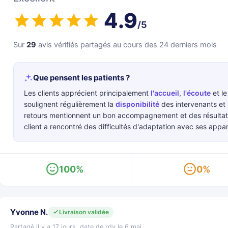
4.9
/5
Sur
29
avis vérifiés partagés au cours des 24 derniers mois
Que pensent les patients ?
Les clients apprécient principalement
l'accueil
,
l'écoute
et l
soulignent régulièrement la
disponibilité
des intervenants et l
retours mentionnent un bon accompagnement et des résultats s
client a rencontré des difficultés d'adaptation avec ses appare
100%
0%
Yvonne N.
Livraison validée
Partagé il y a 17 jours, date de rdv le 6 mai