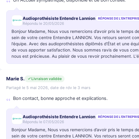
Un Accueil sympathique, disponible et de bon conseil.
Audioprothésiste Entendre Lannion
RÉPONSE DE L'ENTREPRI
Répondu le 20/05/2026
Bonjour Madame, Nous vous remercions d’avoir pris le temps d
sein de votre centre Entendre LANNION. Vos retours seront c
l’équipe. Avec des audioprothésistes diplômés d’État et une éq
de vous apporter satisfaction. Nous sommes ravis de vous compt
nous est précieuse. Au plaisir de vous revoir prochainement. 
Marie S.
Livraison validée
Partagé le 5 mai 2026, date de rdv le 3 mars
Bon contact, bonne approche et explications.
Audioprothésiste Entendre Lannion
RÉPONSE DE L'ENTREPRI
Répondu le 07/05/2026
Bonjour Madame, Nous vous remercions d’avoir pris le temps d
sein de votre centre Entendre LANNION. Vos retours seront c