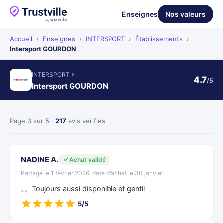
Enseignes
Nos valeurs
Accueil
›
Enseignes
›
INTERSPORT
›
Établissements
›
Intersport GOURDON
INTERSPORT
4.7
/5
Intersport GOURDON
Page 3 sur 5 ·
217
avis vérifiés
NADINE A.
Achat validé
Partagé le 1 février 2026, date d'achat le 30 janvier
Toujours aussi disponible et gentil
5/5