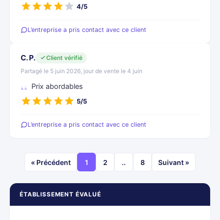
4/5
L’entreprise a pris contact avec ce client
C. P.
Client vérifié
Partagé le 5 juin 2026, jour de vente le 4 juin
Prix abordables
5/5
L’entreprise a pris contact avec ce client
« Précédent
1
2
..
8
Suivant »
ÉTABLISSEMENT ÉVALUÉ