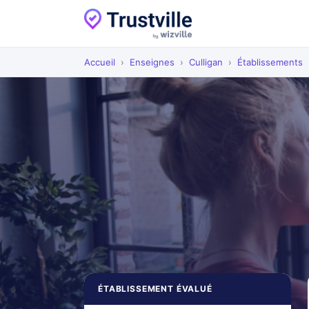
Accueil
›
Enseignes
›
Culligan
›
Établissements
ÉTABLISSEMENT ÉVALUÉ