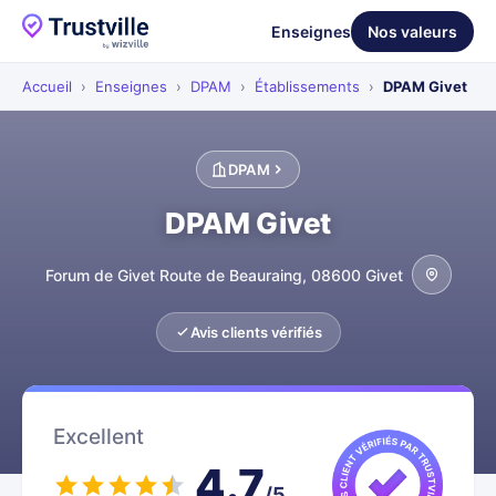
Enseignes
Nos valeurs
Accueil
›
Enseignes
›
DPAM
›
Établissements
›
DPAM Givet
DPAM
DPAM Givet
Forum de Givet Route de Beauraing, 08600 Givet
Avis clients vérifiés
Excellent
4.7
/5