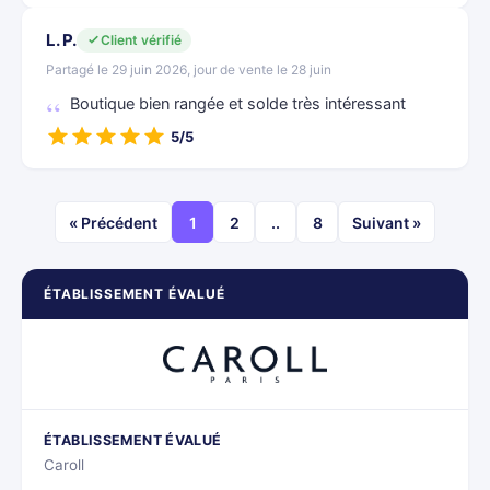
L. P.
Client vérifié
Partagé le 29 juin 2026, jour de vente le 28 juin
Boutique bien rangée et solde très intéressant
5/5
« Précédent
1
2
..
8
Suivant »
ÉTABLISSEMENT ÉVALUÉ
ÉTABLISSEMENT ÉVALUÉ
Caroll