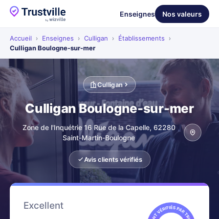
Enseignes
Nos valeurs
Accueil
›
Enseignes
›
Culligan
›
Établissements
›
Culligan Boulogne-sur-mer
Culligan
Culligan Boulogne-sur-mer
Zone de l'Inquétrie 16 Rue de la Capelle, 62280
Saint-Martin-Boulogne
Avis clients vérifiés
Excellent