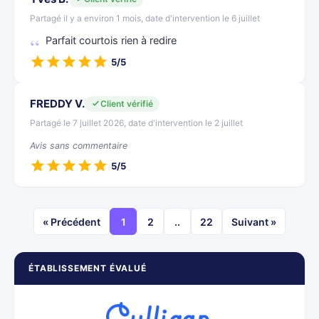
Partagé il y a environ 1 mois, date d'intervention le 6 juillet
Parfait courtois rien à redire
5/5
FREDDY V.
Client vérifié
Partagé le 7 juillet 2026, date d'intervention le 2 juillet
Avis sans commentaire
5/5
« Précédent
1
2
..
22
Suivant »
ÉTABLISSEMENT ÉVALUÉ