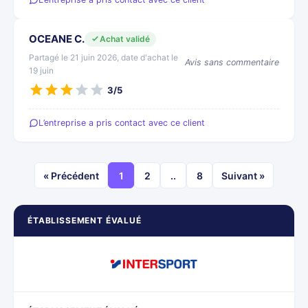
OCEANE C.
Achat validé
Partagé le 21 juin 2026, date d'achat le
Avis sans commentaire
19 juin
3/5
L’entreprise a pris contact avec ce client
« Précédent
1
2
..
8
Suivant »
ÉTABLISSEMENT ÉVALUÉ