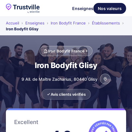
Enseignes
Nos valeurs
Accueil
›
Enseignes
›
Iron Bodyfit France
›
Établissements
›
Iron Bodyfit Glisy
Iron Bodyfit France
Iron Bodyfit Glisy
9 All. de Maître Zacharius, 80440 Glisy
Avis clients vérifiés
Excellent