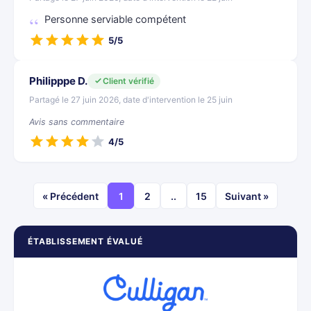
Personne serviable compétent
5/5
Philipppe D.
Client vérifié
Partagé le 27 juin 2026, date d'intervention le 25 juin
Avis sans commentaire
4/5
« Précédent
1
2
..
15
Suivant »
ÉTABLISSEMENT ÉVALUÉ