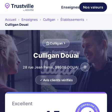
Enseignes
Nos valeurs
Accueil
›
Enseignes
›
Culligan
›
Établissements
›
Culligan Douai
Culligan
Culligan Douai
28 rue Jean Perrin, 59500 DOUAI
Avis clients vérifiés
Excellent