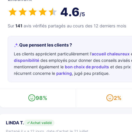
4.6
/5
Sur
141
avis vérifiés partagés au cours des 12 derniers mois
Que pensent les clients ?
Les clients apprécient particulièrement l'
accueil chaleureux
e
disponibilité
des employés pour donner des conseils avisés e
mentionnent également le
bon choix de produits
et des prix 
récurrent concerne le
parking
, jugé peu pratique.
98%
2%
LINDA T.
Achat validé
Partagé il y a 12 jours, date d'achat le 21 juillet