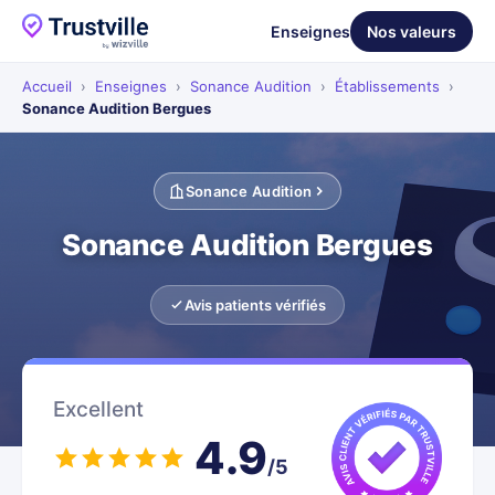
Enseignes
Nos valeurs
Accueil
›
Enseignes
›
Sonance Audition
›
Établissements
›
Sonance Audition Bergues
Sonance Audition
Sonance Audition Bergues
Avis patients vérifiés
Excellent
4.9
/5