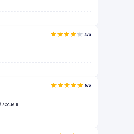
4/5
5/5
 accueilli