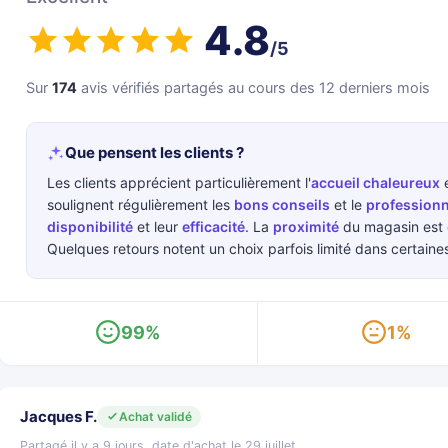
4.8
/5
Sur
174
avis vérifiés partagés au cours des 12 derniers mois
Que pensent les clients ?
Les clients apprécient particulièrement l'
accueil chaleureux
e
soulignent régulièrement les
bons conseils
et le
profession
disponibilité
et leur
efficacité
. La
proximité
du magasin est é
Quelques retours notent un choix parfois limité dans certain
99%
1%
Jacques F.
Achat validé
Partagé il y a 9 jours, date d'achat le 29 juillet