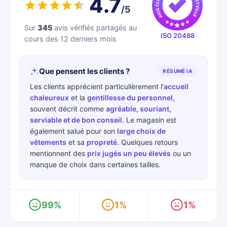
4.7
/5
Sur
345
avis vérifiés partagés au
ISO 20488
cours des 12 derniers mois
Que pensent les clients ?
RÉSUMÉ IA
Les clients apprécient particulièrement l'
accueil
chaleureux
et la
gentillesse du personnel
,
souvent décrit comme
agréable, souriant,
serviable et de bon conseil
. Le magasin est
également salué pour son
large choix de
vêtements
et sa
propreté
. Quelques retours
mentionnent des
prix jugés un peu élevés
ou un
manque de choix dans certaines tailles.
99%
1%
1%