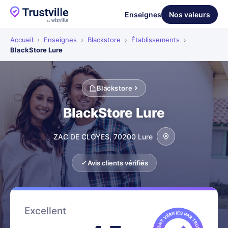
Enseignes
Nos valeurs
Accueil
›
Enseignes
›
Blackstore
›
Établissements
›
BlackStore Lure
Blackstore
BlackStore Lure
ZAC DE CLOYES, 70200 Lure
Avis clients vérifiés
Excellent