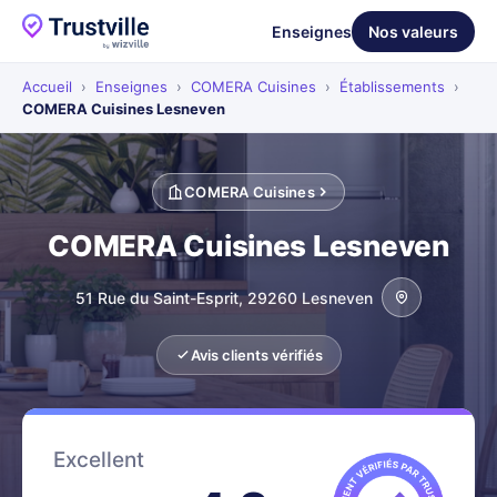
Enseignes
Nos valeurs
Accueil
›
Enseignes
›
COMERA Cuisines
›
Établissements
›
COMERA Cuisines Lesneven
COMERA Cuisines
COMERA Cuisines Lesneven
51 Rue du Saint-Esprit, 29260 Lesneven
Avis clients vérifiés
Excellent