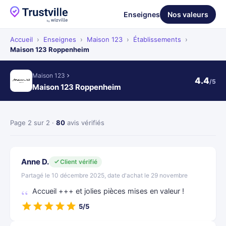
Enseignes
Nos valeurs
Accueil
›
Enseignes
›
Maison 123
›
Établissements
›
Maison 123 Roppenheim
Maison 123
4.4
/5
Maison 123 Roppenheim
Page 2 sur 2 ·
80
avis vérifiés
Anne D.
Client vérifié
Partagé le 10 décembre 2025, date d'achat le 29 novembre
Accueil +++ et jolies pièces mises en valeur !
5/5