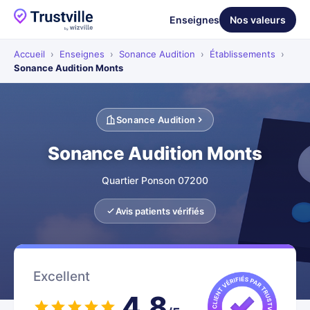
Enseignes
Nos valeurs
Accueil
›
Enseignes
›
Sonance Audition
›
Établissements
›
Sonance Audition Monts
Sonance Audition
Sonance Audition Monts
Quartier Ponson 07200
Avis patients vérifiés
Excellent
4.8