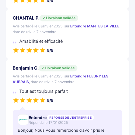
5/5
CHANTAL P.
Livraison validée
Avis partagé le 6 janvier 2025, sur
Entendre MANTES LA VILLE
,
date de rdv le 7 novembre
Amabilité et efficacité
5/5
Benjamin G.
Livraison validée
Avis partagé le 6 janvier 2025, sur
Entendre FLEURY LES
AUBRAIS
, date de rdv le 7 novembre
Tout est toujours parfait
5/5
Entendre
RÉPONSE DE L'ENTREPRISE
Répondu le 17/01/2025
Bonjour, Nous vous remercions d’avoir pris le