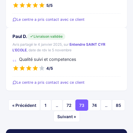
5/5
Le centre a pris contact avec ce client
Paul D.
Livraison validée
Avis partagé le 4 janvier 2025, sur
Entendre SAINT CYR
L'ECOLE
, date de rdv le 5 novembre
Qualité suivi et competences
4/5
Le centre a pris contact avec ce client
« Précédent
1
..
72
73
74
..
85
Suivant »