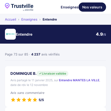
Enseignes
Nos valeurs
Accueil
›
Enseignes
›
Entendre
4.9
Entendre
/5
Page 73 sur 85 ·
4 237
avis vérifiés
DOMINIQUE B.
Livraison validée
Avis partagé le 11 janvier 2025, sur
Entendre MANTES LA VILLE
,
date de rdv le 12 novembre
Avis sans commentaire
5/5