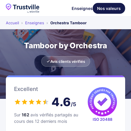
Enseignes
Nos valeurs
Accueil
›
Enseignes
›
Orchestra Tamboor
Tamboor by Orchestra
Avis clients vérifiés
Excellent
4.6
/5
Sur
162
avis vérifiés partagés au
ISO 20488
cours des 12 derniers mois