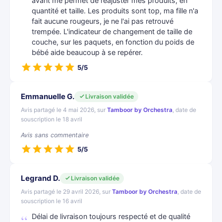
avant me permet de réajuster mes produits, en
quantité et taille. Les produits sont top, ma fille n'a
fait aucune rougeurs, je ne l'ai pas retrouvé
trempée. L'indicateur de changement de taille de
couche, sur les paquets, en fonction du poids de
bébé aide beaucoup à se repérer.
5/5
Emmanuelle G.
Livraison validée
Avis partagé le 4 mai 2026, sur
Tamboor by Orchestra
, date de
souscription le 18 avril
Avis sans commentaire
5/5
Legrand D.
Livraison validée
Avis partagé le 29 avril 2026, sur
Tamboor by Orchestra
, date de
souscription le 16 avril
Délai de livraison toujours respecté et de qualité